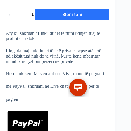
Sasi
Bleni tani
Tiktok
Ndjeksa
Aty ku shkruan “Link” duhet të futni lidhjen tuaj te
profilit e Tiktok
Llogaria juaj nuk duhet të jetë private, sepse atëherë
ndjekësit tuaj nuk do të vijnë, kur të kenë mbërritur
mund ta ndryshoni përsëri në private
Nëse nuk keni Mastercard ose Visa, mund të paguani
me PayPal, shkruani në Live chat
për të
paguar