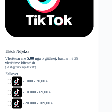
Tiktok Ndjeksa
Vlerësuar me
5.00
nga 5 gjithsej, bazuar në
38
vlerësime klientësh
(
38
shqyrtime nga klientë)
Fallover
-
1000
-
20,00
€
-
10 000
-
69,00
€
-
20 000
-
109,00
€