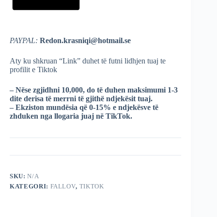
PAYPAL:
Redon.krasniqi@hotmail.se
Aty ku shkruan “Link” duhet të futni lidhjen tuaj te
profilit e Tiktok
–
Nëse zgjidhni 10,000, do të duhen maksimumi 1-3
dite derisa të merrni të gjithë ndjekësit tuaj.
– Ekziston mundësia që 0-15% e ndjekësve të
zhduken nga llogaria juaj në TikTok.
SKU:
N/A
KATEGORI:
FALLOV
,
TIKTOK