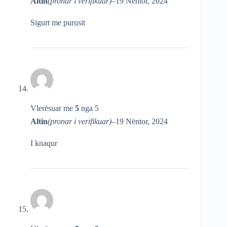
Altin
(pronar i verifikuar)
–
19 Nëntor, 2024
Sigurt me purusit
Vlerësuar me
5
nga 5
Altin
(pronar i verifikuar)
–
19 Nëntor, 2024
I knaqur