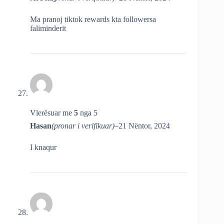
Ma pranoj tiktok rewards kta followersa
faliminderit
Vlerësuar me
5
nga 5
Hasan
(pronar i verifikuar)
–
21 Nëntor, 2024
I knaqur